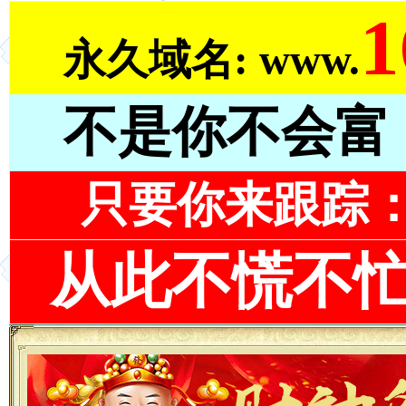
1
永久域名: www.
不是你不会富
只要你来跟踪
从此不慌不