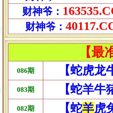
163535
.
财神爷：
40117
.C
财神爷：
【最
【
蛇虎龙
086期
【
蛇羊牛
083期
【
蛇
羊
虎
082期