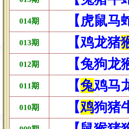
【
虎鼠马
014期
【
鸡龙猪
013期
【
兔狗龙
012期
【
兔
鸡马
011期
【
鸡
狗猪
010期
【
鼠猴猪