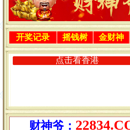
开奖记录
摇钱树
金财神
点击看香港
22834.
财神爷：