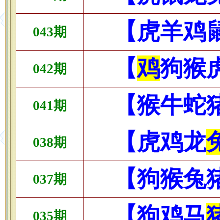
【
虎羊鸡
043期
【
鸡
狗猴
042期
【
猴牛蛇
041期
【
虎鸡龙
038期
【
狗猴兔
037期
【
狗鸡马
035期