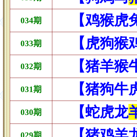
【
鸡猴虎
034期
【
虎狗猴
033期
【
猪羊猴
032期
【
猪狗牛
031期
【
蛇虎龙
030期
【
猪鸡羊
029期