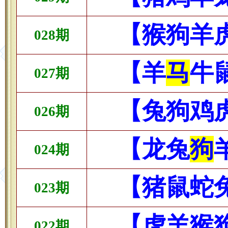
【
猴狗羊
028期
【
羊
马
牛
027期
【
兔狗鸡
026期
【
龙兔
狗
024期
【
猪鼠蛇
023期
【
虎羊猴
022期